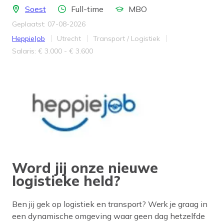
Locatie
Aantal uren
Opleidingsniveau
Soest
Full-time
MBO
Geplaatst: 07-08-2026
Bedrijf
Provincie
Werkveld
HeppieJob
Utrecht
Transport / Logistiek
Salaris
Salaris: € 3.000 - € 3.600
Word jij onze nieuwe
logistieke held?
Ben jij gek op logistiek en transport? Werk je graag in
een dynamische omgeving waar geen dag hetzelfde