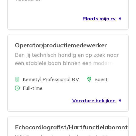
Plaats mijn cv
Operator/productiemedewerker
Ben jij technisch handig en op zoek naar
een stabiele baan binnen een moderne
productieomgeving? Dan is deze functie
Bedrijf
als Productiemedewerker in Soest iets
Locatie
Kemetyl Professional B.V.
Soest
voor jou!
Aantal uren
Full-time
Vacature bekijken
Echocardiografist/Hartfunctielaborant