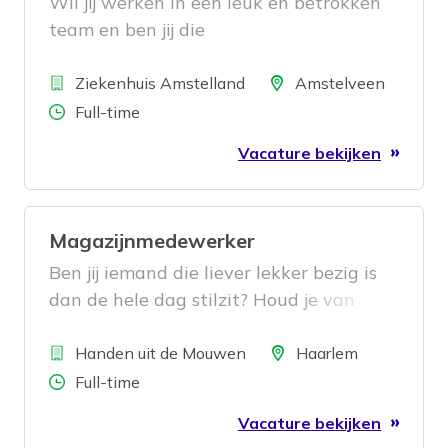
Wil jij werken in een leuk en betrokken
team en ben jij die
echocardiografist/hartfunctielaborant
Bedrijf
die
Locatie
Ziekenhuis Amstelland
Amstelveen
Aantal uren
Full-time
Vacature bekijken
Magazijnmedewerker
Ben jij iemand die liever lekker bezig is
dan de hele dag stilzit? Houd je van
aanpakken, werk je graag samen en
Bedrijf
vind je het belangrijk dat alles netjes en
Locatie
Handen uit de Mouwen
Haarlem
op tijd de deur uitgaat? Dan zoeken wij
Aantal uren
Full-time
jou.
Vacature bekijken