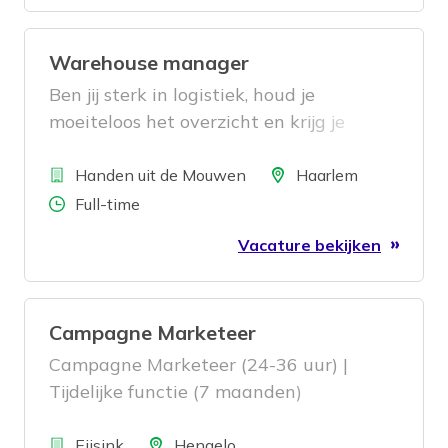
Warehouse manager
Ben jij sterk in logistiek, houd je
moeiteloos het overzicht en krijg je
energie van een warehouse dat op
Bedrijf
rolletjes loopt? Dan hebben wij een
Locatie
Handen uit de Mouwen
Haarlem
mooie functie voor je.
Aantal uren
Full-time
Vacature bekijken
Campagne Marketeer
Campagne Marketeer (24-36 uur) |
Tijdelijke functie (7 maanden)
Bedrijf
Locatie
Eijsink
Hengelo