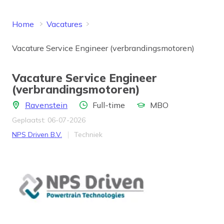
Home
Vacatures
Vacature Service Engineer (verbrandingsmotoren)
Vacature Service Engineer
(verbrandingsmotoren)
Locatie
Aantal uren
Opleidingsniveau
Ravenstein
Full-time
MBO
Geplaatst: 06-07-2026
Bedrijf
Werkveld
NPS Driven B.V.
Techniek