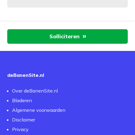
Aan de slag
Solliciteren
deBanenSite.nl
Over deBanenSite.nl
Bladeren
Algemene voorwaarden
Disclaimer
Privacy