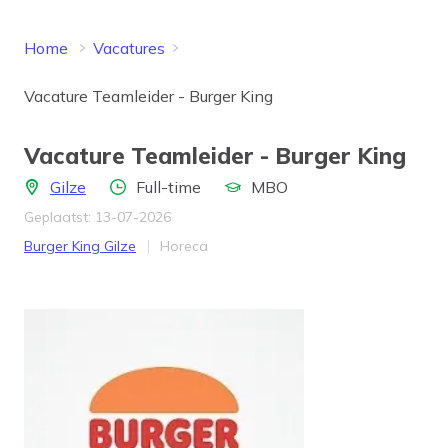
Home
Vacatures
Vacature Teamleider - Burger King
Vacature Teamleider - Burger King
Locatie
Aantal uren
Opleidingsniveau
Gilze
Full-time
MBO
Geplaatst: 13-07-2026
Bedrijf
Werkveld
Burger King Gilze
Horeca