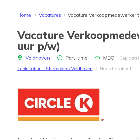
Home
Vacatures
Vacature Verkoopmedewerker t
Vacature Verkoopmedew
uur p/w)
Locatie
Aantal uren
Opleidingsniveau
Veldhoven
Part-time
MBO
Geplaatst
Bedrijf
Provincie
Tankstation - Sterrenlaan Veldhoven
Noord-Brabant