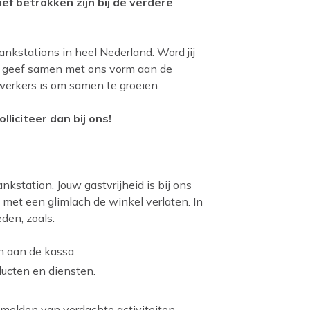
ief betrokken zijn bij de verdere
nkstations in heel Nederland. Word jij
n geef samen met ons vorm aan de
werkers is om samen te groeien.
lliciteer dan bij ons!
kstation. Jouw gastvrijheid is bij ons
met een glimlach de winkel verlaten. In
den, zoals:
n aan de kassa.
ducten en diensten.
 melden van verdachte activiteiten.