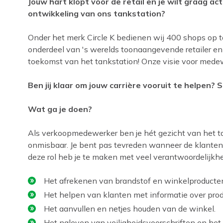
Jouw hart klopt voor de retail en je wilt graag act
ontwikkeling van ons tankstation?
Onder het merk Circle K bedienen wij 400 shops op ta
onderdeel van 's werelds toonaangevende retailer e
toekomst van het tankstation! Onze visie voor mede
Ben jij klaar om jouw carrière vooruit te helpen? So
Wat ga je doen?
Als verkoopmedewerker ben je hét gezicht van het tan
onmisbaar. Je bent pas tevreden wanneer de klanten 
deze rol heb je te maken met veel verantwoordelijkhe
Het afrekenen van brandstof en winkelproducte
Het helpen van klanten met informatie over pro
Het aanvullen en netjes houden van de winkel.
Het naleven van veiligheidsvoorschriften en het