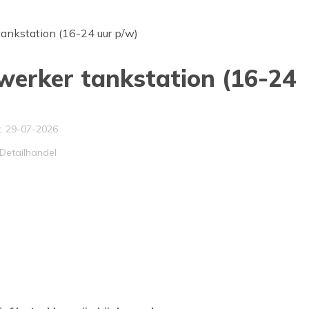
ankstation (16-24 uur p/w)
erker tankstation (16-24
: 29-07-2026
Werkveld
Detailhandel