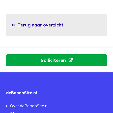
Terug naar overzicht
Aan de slag
Solliciteren
deBanenSite.nl
Over deBanenSite.nl