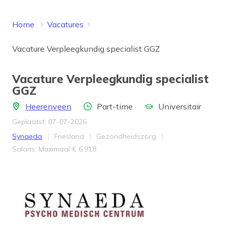
Home
Vacatures
Vacature Verpleegkundig specialist GGZ
Vacature Verpleegkundig specialist
GGZ
Locatie
Aantal uren
Opleidingsniveau
Heerenveen
Part-time
Universitair
Geplaatst: 07-07-2026
Bedrijf
Provincie
Werkveld
Synaeda
Friesland
Gezondheidszorg
Salaris
Salaris: Maximaal € 6.918