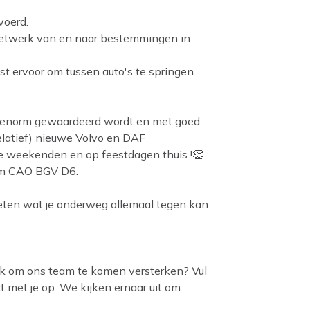
voerd.
ns netwerk van en naar bestemmingen in
est ervoor om tussen auto's te springen
eur enorm gewaardeerd wordt en met goed
relatief) nieuwe Volvo en DAF
de weekenden en op feestdagen thuis !👏
orm CAO BGV D6.
weten wat je onderweg allemaal tegen kan
 leuk om ons team te komen versterken? Vul
t met je op. We kijken ernaar uit om