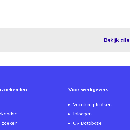
Bekijk all
kzoekenden
Voor werkgevers
Vacature plaatsen
ekenden
Inloggen
e zoeken
CV Database