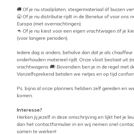
🚚 Of je nu staalplaten, steigermateriaal óf buizen ver
🥱 Of je nu distributie rijdt in de Benelux of voor o
Europa (met overnachtingen).
🦘 Of je nu kiest voor een eigen vrachtwagen óf je ki
(voor langere perioden).
Iedere dag is anders, behalve dan dat je als chauff
onderhouden materieel rijdt. Onze vloot bestaat uit (
vrachtwagens 🚚! Bovendien ben je in de regel met 
Vanzelfsprekend betalen we netjes en op tijd conf
Ps. bijna al onze planners hebben zelf gereden en 
komen.
Interesse?
Herken jij jezelf in deze omschrijving en lijkt het je
dan het contactformulier in en wij nemen snel contac
samen te werken!