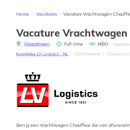
Home
Vacatures
Vacature Vrachtwagen Chauffe
Vacature Vrachtwagen 
Locatie
Aantal uren
Opleidingsniveau
Vlaardingen
Full-time
MBO
Geplaats
Bedrijf
Provincie
Werkveld
Koninklijke LV Logistics - NL
Zuid-Holland
Transport / 
Ben jij een Vrachtwagen Chauffeur die van afwisseli