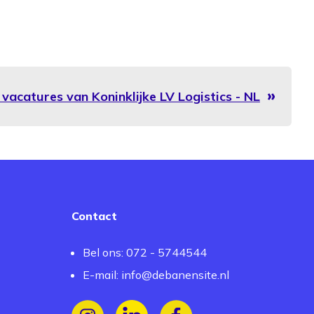
e vacatures van Koninklijke LV Logistics - NL
Contact
Bel ons: 072 - 5744544
E-mail:
info@debanensite.nl