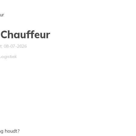
ur
Chauffeur
t: 08-07-2026
Logistiek
ng houdt?