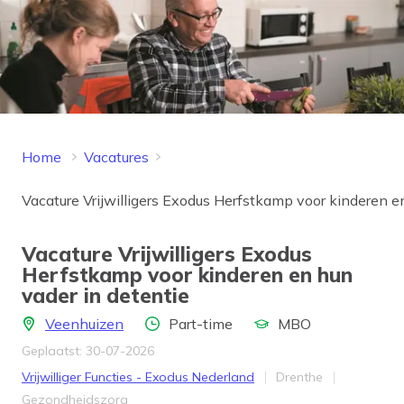
Home
Vacatures
Vacature Vrijwilligers Exodus Herfstkamp voor kinderen e
Vacature Vrijwilligers Exodus
Herfstkamp voor kinderen en hun
vader in detentie
Locatie
Aantal uren
Opleidingsniveau
Veenhuizen
Part-time
MBO
Geplaatst: 30-07-2026
Bedrijf
Provincie
Vrijwilliger Functies - Exodus Nederland
Drenthe
Werkveld
Gezondheidszorg