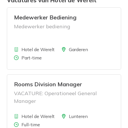
Vacatures van Hotel de Werelt
Medewerker Bediening
Medewerker bediening
Bedrijf
Locatie
Hotel de Werelt
Garderen
Aantal uren
Part-time
Rooms Division Manager
VACATURE: Operationeel General
Manager
Bedrijf
Locatie
Hotel de Werelt
Lunteren
Aantal uren
Full-time