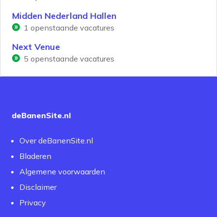
Midden Nederland Hallen
1
openstaande vacatures
Next Venue
5
openstaande vacatures
deBanenSite.nl
Over deBanenSite.nl
Bladeren
Algemene voorwaarden
Disclaimer
Privacy