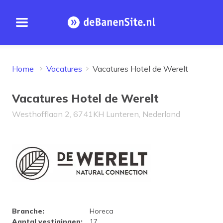
Open menu
Homepage
Home
Vacatures
Vacatures Hotel de Werelt
Vacatures Hotel de Werelt
Westhofflaan 2, 6741KH Lunteren, Nederland
Bedrijfsprofiel Hotel de Werel
Branche
:
Horeca
Aantal vestigingen
:
17