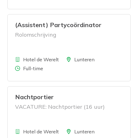
(Assistent) Partycoördinator
Rolomschrijving
Bedrijf
Locatie
Hotel de Werelt
Lunteren
Aantal uren
Full-time
Nachtportier
VACATURE: Nachtportier (16 uur)
Bedrijf
Locatie
Hotel de Werelt
Lunteren