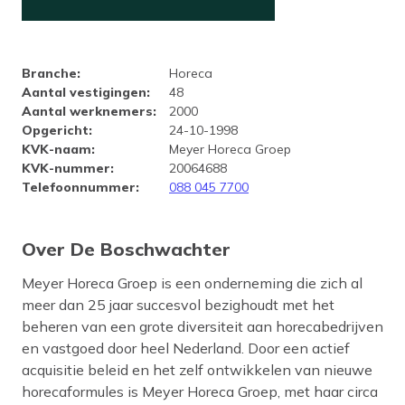
Bedrijfsprofiel De Boschwacht
Branche
:
Horeca
Aantal vestigingen
:
48
Aantal werknemers
:
2000
Opgericht
:
24-10-1998
KVK-naam
:
Meyer Horeca Groep
KVK-nummer
:
20064688
Telefoonnummer
:
088 045 7700
Over De Boschwachter
Meyer Horeca Groep is een onderneming die zich al
meer dan 25 jaar succesvol bezighoudt met het
beheren van een grote diversiteit aan horecabedrijven
en vastgoed door heel Nederland. Door een actief
acquisitie beleid en het zelf ontwikkelen van nieuwe
horecaformules is Meyer Horeca Groep, met haar circa