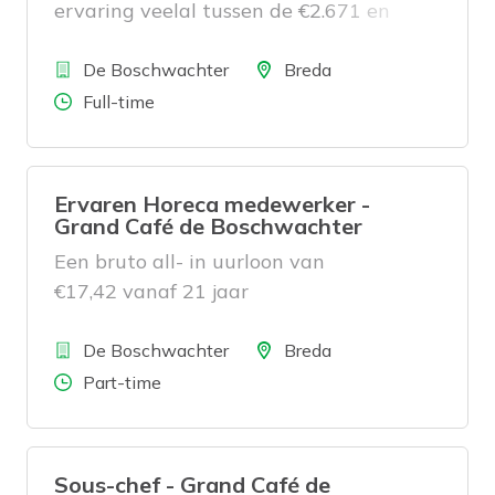
ervaring veelal tussen de €2.671 en
€3.125 exclusief reserveringen
Bedrijf
Locatie
De Boschwachter
Breda
Aantal uren
Full-time
Ervaren Horeca medewerker -
Grand Café de Boschwachter
Een bruto all- in uurloon van
€17,42 vanaf 21 jaar
Bedrijf
Locatie
De Boschwachter
Breda
Aantal uren
Part-time
Sous-chef - Grand Café de