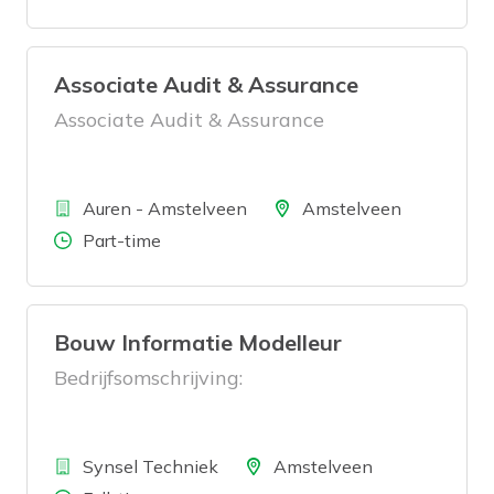
dat de dagelijkse werkzaamheden
soepel verlopen.
Associate Audit & Assurance
Associate Audit & Assurance
Bedrijf
Locatie
Auren - Amstelveen
Amstelveen
Aantal uren
Part-time
Bouw Informatie Modelleur
Bedrijfsomschrijving:
Bedrijf
Locatie
Synsel Techniek
Amstelveen