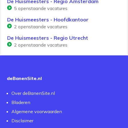
De Huismeesters - Regio Amsterdam
5
openstaande vacatures
De Huismeesters - Hoofdkantoor
2
openstaande vacatures
De Huismeesters - Regio Utrecht
2
openstaande vacatures
deBanenSite.nl
Over deBanenSite.nl
Bladeren
Algemene voorwaarden
Disclaimer