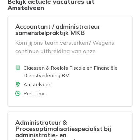
Bekijk actuele vacatures uit
Amstelveen
Accountant / administrateur
samenstelpraktijk MKB
Kom jij ons team versterken? Wegens
continue uitbreiding van onze
klantenportefeuille zijn wij op zoek naar
Bedrijf
een collega binnen onze
Claessen & Roelofs Fiscale en Financiële
Dienstverlening B.V.
samenstelpraktijk. We zoeken een
Locatie
collega die interesse heeft in de mens
Amstelveen
achter de onderneming van onze klant
Aantal uren
Part-time
en vanuit zijn/haar liefde voor het
financiële/fiscale vak de ondernemer met
raad en daad bijstaat.
Administrateur &
Procesoptimalisatiespecialist bij
administratie- en