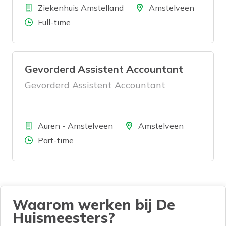
Bedrijf
maken we graag kennis met jou!
Locatie
Ziekenhuis Amstelland
Amstelveen
Aantal uren
Full-time
Gevorderd Assistent Accountant
Gevorderd Assistent Accountant
Bedrijf
Locatie
Auren - Amstelveen
Amstelveen
Aantal uren
Part-time
Waarom werken bij De
Huismeesters?