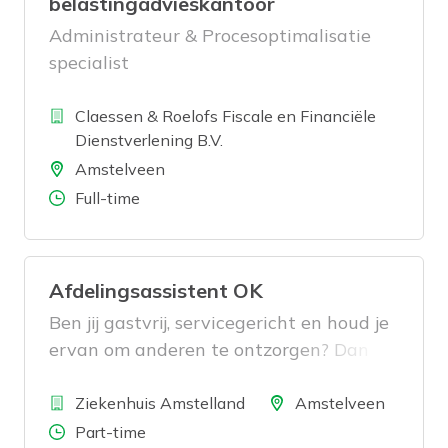
belastingadvieskantoor
Administrateur & Procesoptimalisatie
specialist
Bedrijf
Claessen & Roelofs Fiscale en Financiële
Dienstverlening B.V.
Locatie
Amstelveen
Aantal uren
Full-time
Afdelingsassistent OK
Ben jij gastvrij, servicegericht en houd je
ervan om anderen te ontzorgen? Dan
zijn wij op zoek naar jou! Voor ons
Bedrijf
operatiekamercomplex zoeken wij een
Locatie
Ziekenhuis Amstelland
Amstelveen
Afdelingsassistent OK die ervoor zorgt
Aantal uren
Part-time