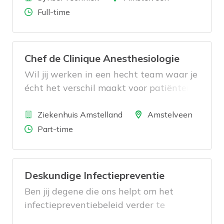
Aantal uren
Full-time
Chef de Clinique Anesthesiologie
Wil jij werken in een hecht team waar je
écht het verschil maakt voor patiënten
én collega’s? Vanwege uitbreiding zoekt
Bedrijf
de vakgroep Anesthesiologie van MMSB
Locatie
Ziekenhuis Amstelland
Amstelveen
Amstelland per 1 september (later is
Aantal uren
Part-time
bespreekbaar) een betrokken en
ambitieuze Chef de Clinique
Anesthesiologie.
Deskundige Infectiepreventie
Ben jij degene die ons helpt om het
infectiepreventiebeleid verder te
ontwikkelen en uit te dragen? Dan