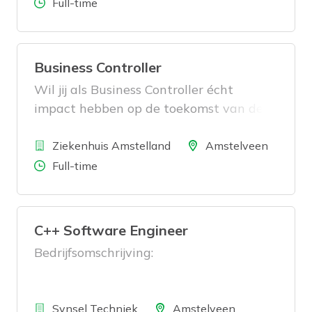
Aantal uren
Full-time
Business Controller
Wil jij als Business Controller écht
impact hebben op de toekomst van de
ziekenhuiszorg? Bij Ziekenhuis
Bedrijf
Amstelland vertaal je cijfers naar
Locatie
Ziekenhuis Amstelland
Amstelveen
inzichten, adviseer je over strategische
Aantal uren
Full-time
keuzes en draag je bij aan
toekomstbestendige zorg. Lees snel
verder!
C++ Software Engineer
Bedrijfsomschrijving:
Bedrijf
Locatie
Synsel Techniek
Amstelveen