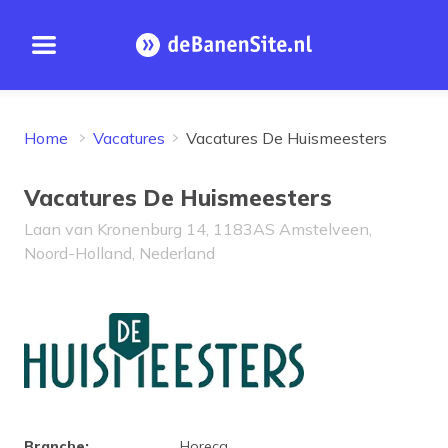
Open menu
Homepage
Home
Vacatures
Vacatures De Huismeesters
Vacatures De Huismeesters
Laan van Kronenburg 14, 1183AS Amstelveen,
Noord-Holland, Nederland
Bedrijfsprofiel De Huismeester
Branche
:
Horeca