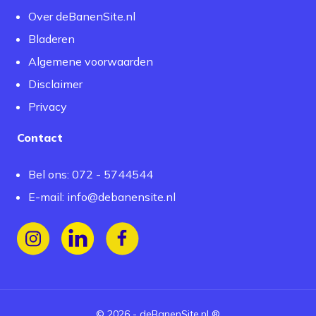
Over deBanenSite.nl
Bladeren
Algemene voorwaarden
Disclaimer
Privacy
Contact
Bel ons: 072 - 5744544
E-mail:
info@debanensite.nl
Volg ons op Instagram
Volg ons op LinkedIn
Volg ons op Facebook
©
2026
-
deBanenSite.nl
®