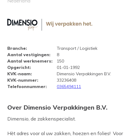
Nederland
Bedrijfsprofiel Dimensio Verpa
Branche
:
Transport / Logistiek
Aantal vestigingen
:
8
Aantal werknemers
:
150
Opgericht
:
01-01-1992
KVK-naam
:
Dimensio Verpakkingen B.V.
KVK-nummer
:
33236408
Telefoonnummer
:
0365494111
Over Dimensio Verpakkingen B.V.
Dimensio, de zakkenspecialist.
Hèt adres voor al uw zakken, hoezen en folies! Voor