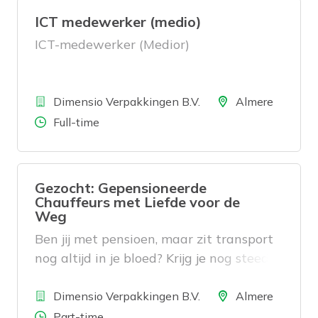
ICT medewerker (medio)
ICT-medewerker (Medior)
Bedrijf
Locatie
Dimensio Verpakkingen B.V.
Almere
Aantal uren
Full-time
Gezocht: Gepensioneerde
Chauffeurs met Liefde voor de
Weg
Ben jij met pensioen, maar zit transport
nog altijd in je bloed? Krijg je nog steeds
energie van een mooie rit en wil je één
Bedrijf
of meerdere dagen per week actief
Locatie
Dimensio Verpakkingen B.V.
Almere
blijven?
Aantal uren
Part-time