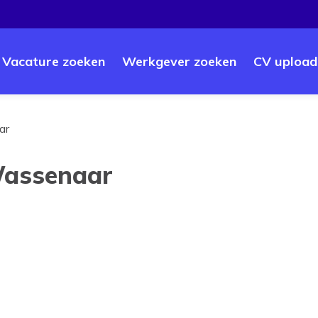
Vacature zoeken
Werkgever zoeken
CV upload
ar
Wassenaar