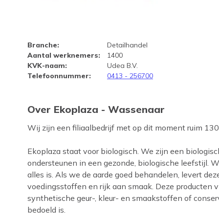
Bedrijfsprofiel Ekoplaza - 
Branche
:
Detailhandel
Aantal werknemers
:
1400
KVK-naam
:
Udea B.V.
Telefoonnummer
:
0413 - 256700
Over Ekoplaza - Wassenaar
Wij zijn een filiaalbedrijf met op dit moment ruim 13
Ekoplaza staat voor biologisch. We zijn een biologis
ondersteunen in een gezonde, biologische leefstijl.
alles is. Als we de aarde goed behandelen, levert dez
voedingsstoffen en rijk aan smaak. Deze producten vi
synthetische geur-, kleur- en smaakstoffen of conser
bedoeld is.