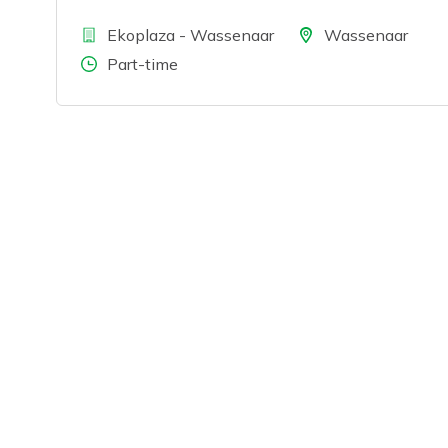
Bedrijf
Locatie
Ekoplaza - Wassenaar
Wassenaar
Aantal uren
Part-time