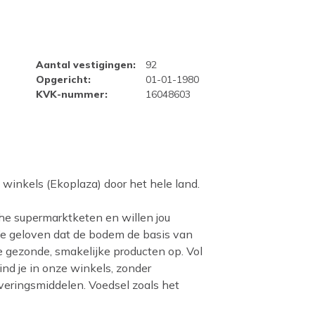
Wassenaar
Aantal vestigingen
:
92
Opgericht
:
01-01-1980
KVK-nummer
:
16048603
0 winkels (Ekoplaza) door het hele land.
che supermarktketen en willen jou
 We geloven dat de bodem de basis van
e gezonde, smakelijke producten op. Vol
nd je in onze winkels, zonder
veringsmiddelen. Voedsel zoals het