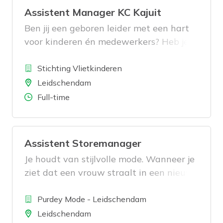
Assistent Manager KC Kajuit
Ben jij een geboren leider met een hart
voor kinderen én medewerkers? Heb je
een scherp oog voor de dagelijkse gang
Bedrijf
van zaken en weet je hoe je een team
Stichting Vlietkinderen
motiveert en meeneemt in een
Locatie
Leidschendam
dynamische omgeving? Dan is deze
Aantal uren
Full-time
functie jou op het lijf geschreven!
Assistent Storemanager
Je houdt van stijlvolle mode. Wanneer je
ziet dat een vrouw straalt in een nieuwe
kledingset uit jouw winkel, word je
Bedrijf
oprecht blij. Als ze terugkomt en
Purdey Mode - Leidschendam
herkenning vindt, weet je dat het goed
Locatie
Leidschendam