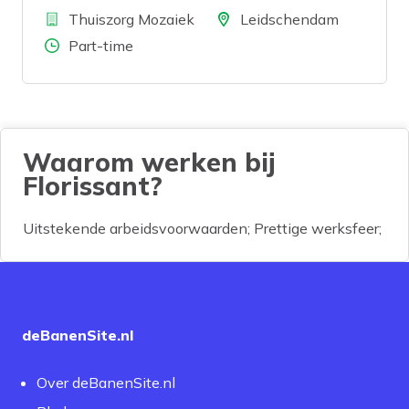
Bedrijf
Locatie
Thuiszorg Mozaiek
Leidschendam
Aantal uren
Part-time
Waarom werken bij
Florissant?
Uitstekende arbeidsvoorwaarden; Prettige werksfeer;
deBanenSite.nl
Over deBanenSite.nl