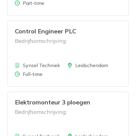
zit. Jij bent assistent storemanager bij
Aantal uren
Part-time
Purdey.
Control Engineer PLC
Bedrijfsomschrijving:
Bedrijf
Locatie
Synsel Techniek
Leidschendam
Aantal uren
Full-time
Elektromonteur 3 ploegen
Bedrijfsomschrijving: