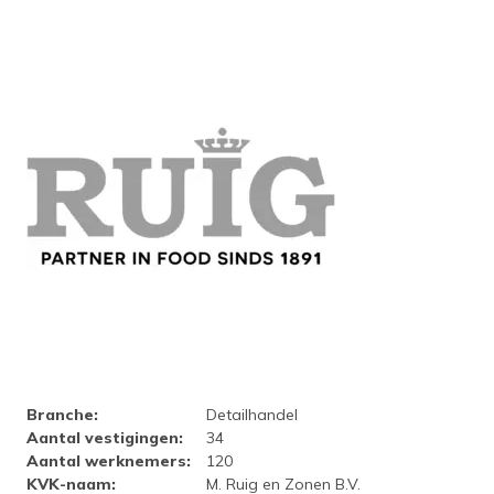
Bedrijfsprofiel Koninklijke Ru
Branche
:
Detailhandel
Aantal vestigingen
:
34
Aantal werknemers
:
120
KVK-naam
:
M. Ruig en Zonen B.V.