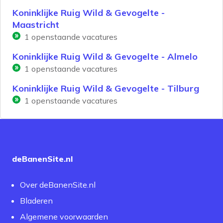
Koninklijke Ruig Wild & Gevogelte -
Maastricht
1
openstaande vacatures
Koninklijke Ruig Wild & Gevogelte - Almelo
1
openstaande vacatures
Koninklijke Ruig Wild & Gevogelte - Tilburg
1
openstaande vacatures
deBanenSite.nl
Over deBanenSite.nl
Bladeren
Algemene voorwaarden