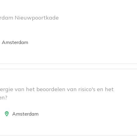
erdam Nieuwpoortkade
ie
Amsterdam
nergie van het beoordelen van risico's en het
en?
ocatie
Amsterdam