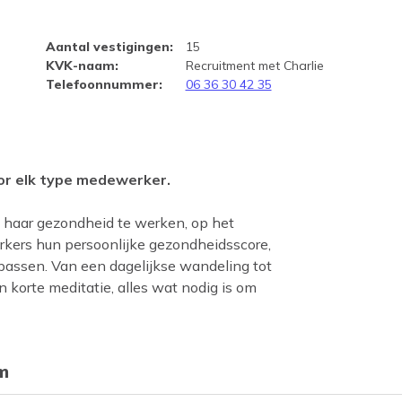
Aantal vestigingen
:
15
KVK-naam
:
Recruitment met Charlie
Telefoonnummer
:
06 36 30 42 35
voor elk type medewerker.
 haar gezondheid te werken, op het
kers hun persoonlijke gezondheidsscore,
n passen. Van een dagelijkse wandeling tot
 korte meditatie, alles wat nodig is om
m