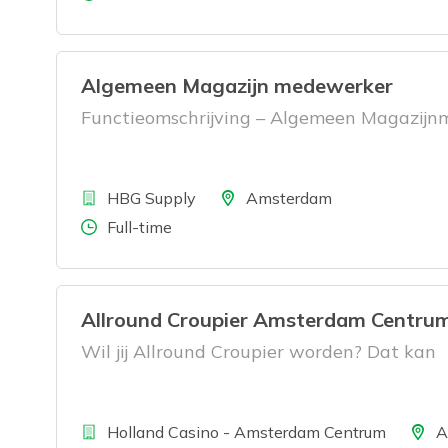
Algemeen Magazijn medewerker
Functieomschrijving – Algemeen Magazij
Bedrijf
Locatie
HBG Supply
Amsterdam
Aantal uren
Full-time
Allround Croupier Amsterdam Centru
Wil jij Allround Croupier worden? Dat kan
Bedrijf
Locatie
Holland Casino - Amsterdam Centrum
A