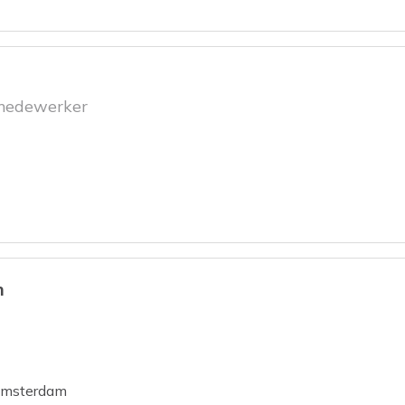
nmedewerker
m
msterdam