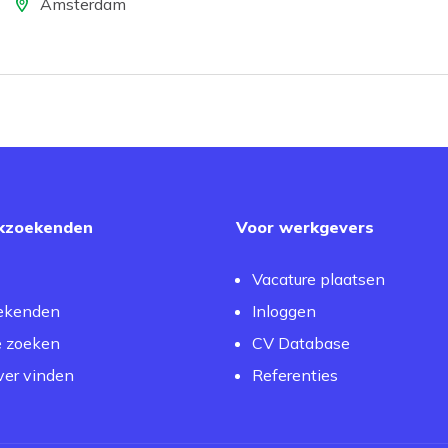
ocatie
Amsterdam
kzoekenden
Voor werkgevers
Vacature plaatsen
ekenden
Inloggen
e zoeken
CV Database
er vinden
Referenties