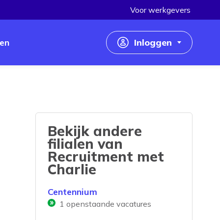
Voor werkgevers
en
Inloggen
Inloggen als werkzoekende
Inloggen als werkgever
Bekijk andere
filialen van
Recruitment met
Charlie
Centennium
1
openstaande vacatures