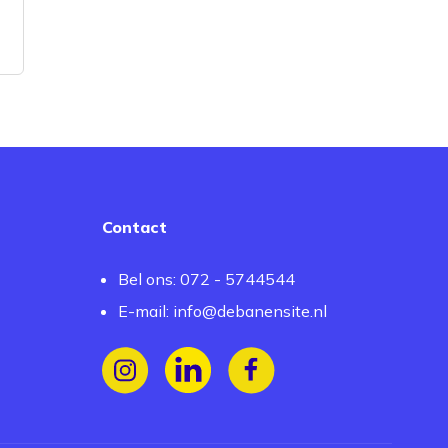
Contact
Bel ons: 072 - 5744544
E-mail:
info@debanensite.nl
Volg ons op Instagram
Volg ons op LinkedIn
Volg ons op Facebook