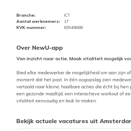
Bedrijfsprofiel NewU-app
Branche
:
ICT
Aantal werknemers
:
17
KVK-nummer
:
83548688
Over NewU-app
Van inzicht naar actie. Maak vitaliteit mogelijk 
Bied elke medewerker de mogelijkheid om aan zijn of
moment dat het past. In één oogopslag zien medewer
vertaald naar kleine, haalbare acties die écht bij he
een gezonde maaltijd, een interactieve workout of een
vitaliteit eenvoudig en leuk te maken.
Bekijk actuele vacatures uit Amsterda