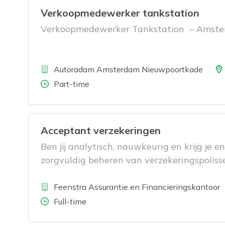
Verkoopmedewerker tankstation
Verkoopmedewerker Tankstation – Amst
Bedrijf
Locat
Autoradam Amsterdam Nieuwpoortkade
Aantal uren
Part-time
Acceptant verzekeringen
Ben jij analytisch, nauwkeurig en krijg je e
zorgvuldig beheren van verzekeringspoliss
Bedrijf
L
Feenstra Assurantie en Financieringskantoor
Aantal uren
Full-time