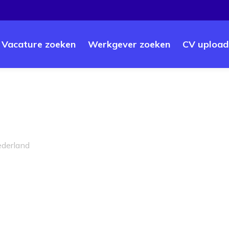
Vacature zoeken
Werkgever zoeken
CV upload
ederland