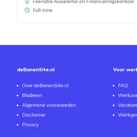
Bedrijf
L
Feenstra Assurantie en Financieringskantoor
Aantal uren
Full-time
deBanenSite.nl
Voor wer
Over deBanenSite.nl
FAQ
Bladeren
Werkzo
Algemene voorwaarden
Vacatur
Disclaimer
Werkgev
Privacy