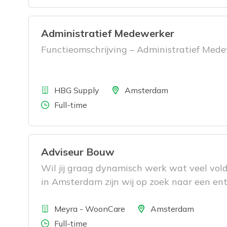
Administratief Medewerker
Functieomschrijving – Administratief Med
Bedrijf
Locatie
HBG Supply
Amsterdam
Aantal uren
Full-time
Adviseur Bouw
Wil jij graag dynamisch werk wat veel vol
in Amsterdam zijn wij op zoek naar een en
Bedrijf
Locatie
Meyra - WoonCare
Amsterdam
Aantal uren
Full-time