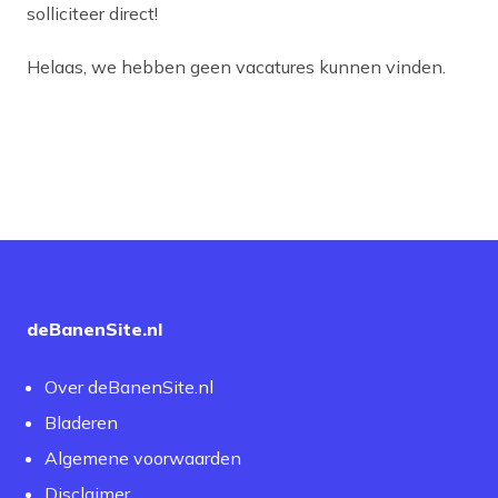
solliciteer direct!
Helaas, we hebben geen vacatures kunnen vinden.
deBanenSite.nl
Over deBanenSite.nl
Bladeren
Algemene voorwaarden
Disclaimer