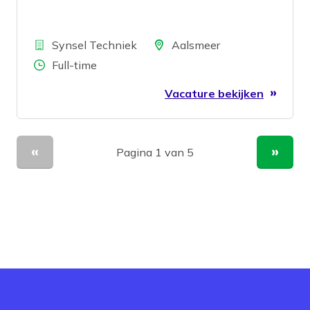
Bedrijf
Locatie
Synsel Techniek
Aalsmeer
Aantal uren
Full-time
Vacature bekijken
Pagina 1 van 5
Vorige pagina
Volge