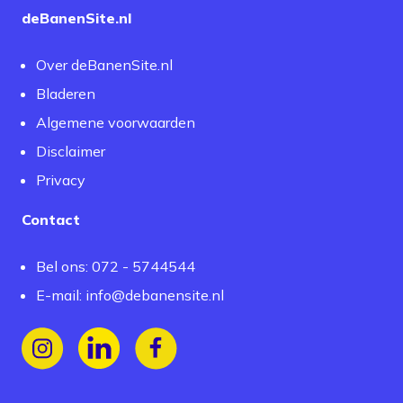
deBanenSite.nl
Over deBanenSite.nl
Bladeren
Algemene voorwaarden
Disclaimer
Privacy
Contact
Bel ons: 072 - 5744544
E-mail:
info@debanensite.nl
Volg ons op Instagram
Volg ons op LinkedIn
Volg ons op Facebook