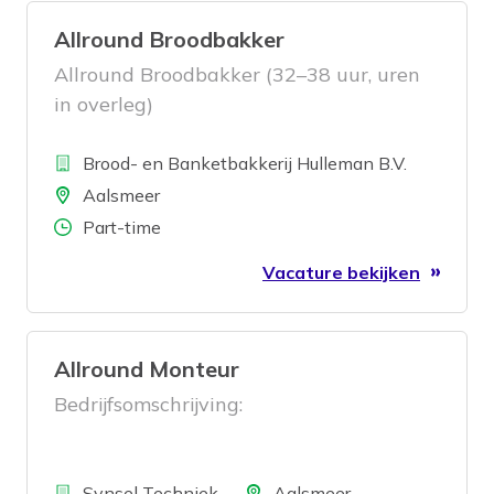
Allround Broodbakker
Allround Broodbakker (32–38 uur, uren
in overleg)
Bedrijf
Brood- en Banketbakkerij Hulleman B.V.
Locatie
Aalsmeer
Aantal uren
Part-time
Vacature bekijken
Allround Monteur
Bedrijfsomschrijving:
Bedrijf
Locatie
Synsel Techniek
Aalsmeer