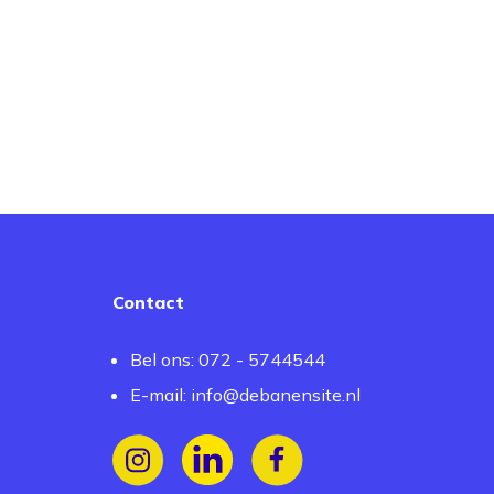
Contact
Bel ons: 072 - 5744544
E-mail:
info@debanensite.nl