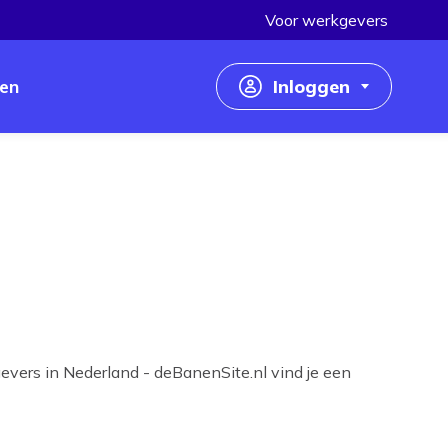
Voor werkgevers
en
Inloggen
Inloggen als werkzoekende
Inloggen als werkgever
evers in Nederland - deBanenSite.nl vind je een