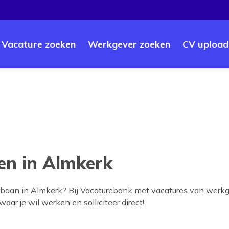
Vacature zoeken
Werkgever zoeken
CV upload
en in Almkerk
 baan in
Almkerk
? Bij Vacaturebank met vacatures van werkg
waar je wil werken en solliciteer direct!