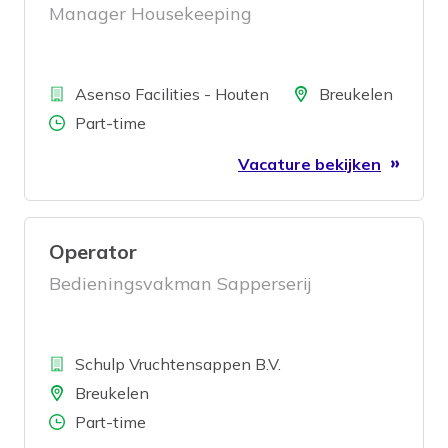
Manager Housekeeping
Bedrijf
Locatie
Asenso Facilities - Houten
Breukelen
Aantal uren
Part-time
Vacature bekijken
Operator
Bedieningsvakman Sapperserij
Bedrijf
Schulp Vruchtensappen B.V.
Locatie
Breukelen
Aantal uren
Part-time