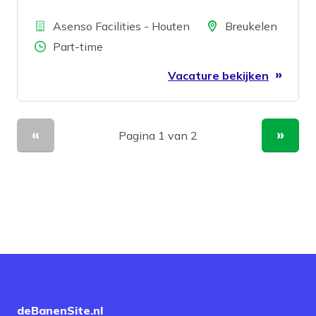
Bedrijf
Locatie
Asenso Facilities - Houten
Breukelen
Aantal uren
Part-time
Vacature bekijken
Pagina 1 van 2
Vorige pagina
Volge
deBanenSite.nl