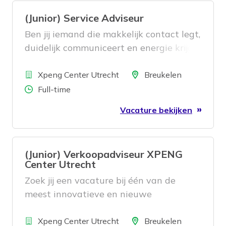
(Junior) Service Adviseur
Ben jij iemand die makkelijk contact legt,
duidelijk communiceert en energie krijgt
van een goed georganiseerde werkdag?
Bedrijf
Wil je werken met een innovatief
Locatie
Xpeng Center Utrecht
Breukelen
automerk? Dan is deze functie als
Aantal uren
Full-time
Service Adviseur bij XPENG Center
Vacature bekijken
Utrecht iets voor jou!
(Junior) Verkoopadviseur XPENG
Center Utrecht
Zoek jij een vacature bij één van de
meest innovatieve en nieuwe
automerken van Nederland?
Bedrijf
Locatie
Xpeng Center Utrecht
Breukelen