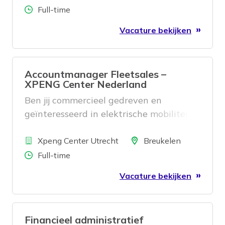
Aantal uren
Full-time
Vacature bekijken
Accountmanager Fleetsales –
XPENG Center Nederland
Ben jij commercieel gedreven en
geïnteresseerd in elektrische mobiliteit?
Wil je bedrijven helpen overstappen
Bedrijf
naar innovatieve en duurzame
Locatie
Xpeng Center Utrecht
Breukelen
voertuigen? Bij XPENG Center Nederland
Aantal uren
Full-time
krijg je de kans om de zakelijke markt te
Vacature bekijken
laten kennismaken met onze
toekomstgerichte auto’s.
Financieel administratief