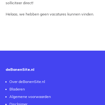
solliciteer direct!
Helaas, we hebben geen vacatures kunnen vinden.
deBanenSite.nl
Over deBanenSite.nl
Bladeren
Algemene voorwaarden
Disclaimer