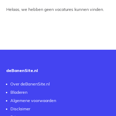
Helaas, we hebben geen vacatures kunnen vinden.
deBanenSite.nl
Over deBanenSite.nl
Bladeren
Algemene voorwaarden
Disclaimer