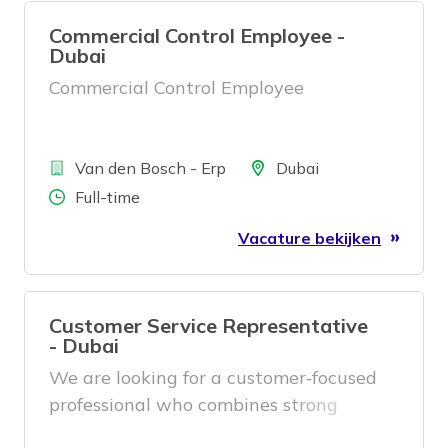
Commercial Control Employee -
Dubai
Commercial Control Employee
Bedrijf
Locatie
Van den Bosch - Erp
Dubai
Aantal uren
Full-time
Vacature bekijken
Customer Service Representative
- Dubai
We are looking for a customer‑focused
professional who combines strong
operational execution with a proactive