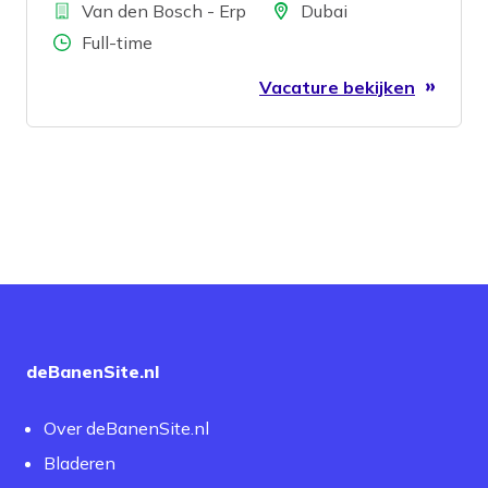
Bedrijf
mindset for continuous improvement.
Locatie
Van den Bosch - Erp
Dubai
Does this sound like you? Then keep
Aantal uren
Full-time
reading!
Vacature bekijken
deBanenSite.nl
Over deBanenSite.nl
Bladeren