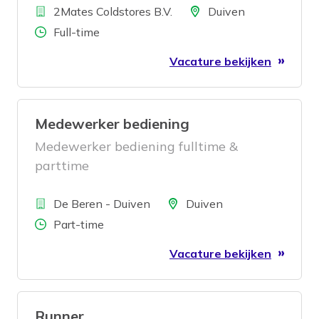
Bedrijf
opgeslagen én daarna verder de wereld
Locatie
2Mates Coldstores B.V.
Duiven
over reizen. Sinds kort maken wij deel uit
Aantal uren
Full-time
van Ferdinand Zandbergen B.V., met het
Vacature bekijken
hoofdkantoor in Woudenberg. Jij werkt
vanuit onze vestiging in Duiven.
Medewerker bediening
Medewerker bediening fulltime &
parttime
Bedrijf
Locatie
De Beren - Duiven
Duiven
Aantal uren
Part-time
Vacature bekijken
Runner