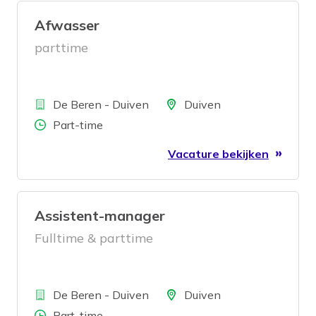
Afwasser
parttime
Bedrijf
Locatie
De Beren - Duiven
Duiven
Aantal uren
Part-time
Vacature bekijken
Assistent-manager
Fulltime & parttime
Bedrijf
Locatie
De Beren - Duiven
Duiven
Aantal uren
Part-time