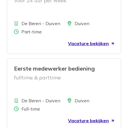
Voor 24 uur per week
Bedrijf
Locatie
De Beren - Duiven
Duiven
Aantal uren
Part-time
Vacature bekijken
Eerste medewerker bediening
fulltime & parttime
Bedrijf
Locatie
De Beren - Duiven
Duiven
Aantal uren
Full-time
Vacature bekijken