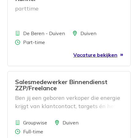
parttime
Bedrijf
Locatie
De Beren - Duiven
Duiven
Aantal uren
Part-time
Vacature bekijken
Salesmedewerker Binnendienst
ZZP/Freelance
Ben jij een geboren verkoper die energie
krijgt van klantcontact, targets én het
binnenhalen van deals?
Bedrijf
Locatie
Groupwise
Duiven
Aantal uren
Full-time