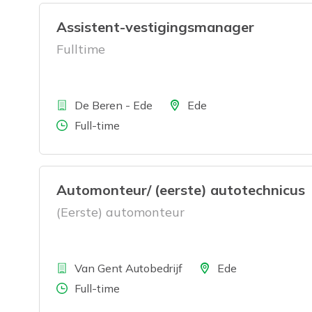
Assistent-vestigingsmanager
Fulltime
Bedrijf
Locatie
De Beren - Ede
Ede
Aantal uren
Full-time
Automonteur/ (eerste) autotechnicus
(Eerste) automonteur
Bedrijf
Locatie
Van Gent Autobedrijf
Ede
Aantal uren
Full-time