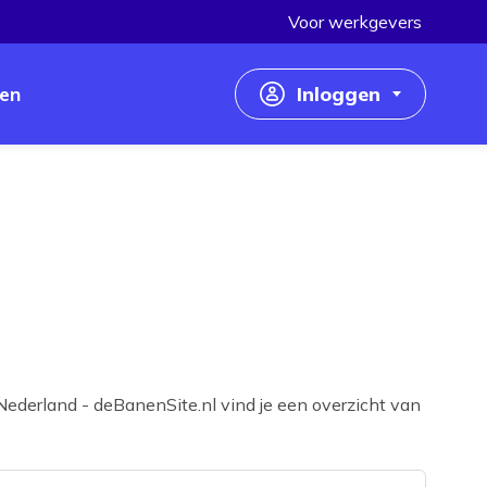
Voor werkgevers
en
Inloggen
Inloggen als werkzoekende
Inloggen als werkgever
Nederland - deBanenSite.nl vind je een overzicht van