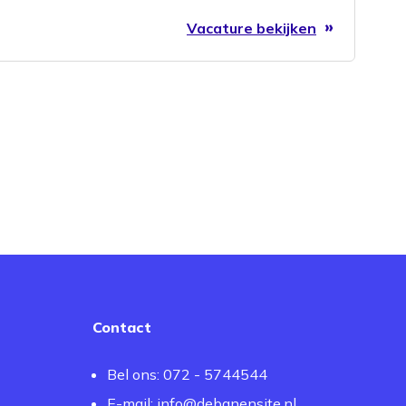
Vacature bekijken
Contact
Bel ons: 072 - 5744544
E-mail:
info@debanensite.nl