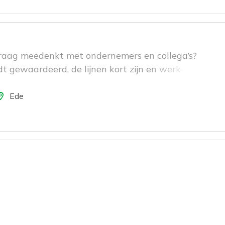
 graag meedenkt met ondernemers en collega’s?
 gewaardeerd, de lijnen kort zijn en werk-
ij je bij Boschland helemaal thuis.
atie
Ede