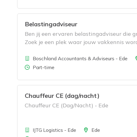
Belastingadviseur
Ben jij een ervaren belastingadviseur die
Zoek je een plek waar jouw vakkennis wordt
privébalans geen loze belofte is? Dan voel j
Bedrijf
Loc
Boschland Accountants & Adviseurs - Ede
Aantal uren
Part-time
Chauffeur CE (dag/nacht)
Chauffeur CE (Dag/Nacht) - Ede
Bedrijf
Locatie
IJTG Logistics - Ede
Ede