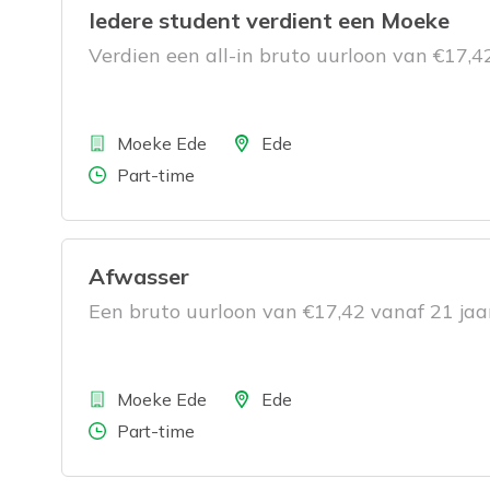
Iedere student verdient een Moeke
Verdien een all-in bruto uurloon van €17,4
Bedrijf
Locatie
Moeke Ede
Ede
Aantal uren
Part-time
Afwasser
Een bruto uurloon van €17,42 vanaf 21 jaar
Bedrijf
Locatie
Moeke Ede
Ede
Aantal uren
Part-time