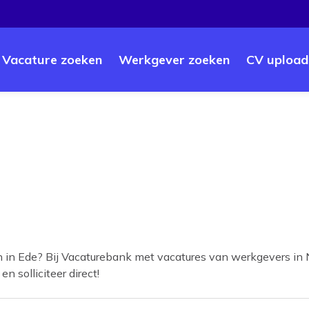
Vacature zoeken
Werkgever zoeken
CV upload
n in
Ede
? Bij Vacaturebank met vacatures van werkgevers in 
n solliciteer direct!