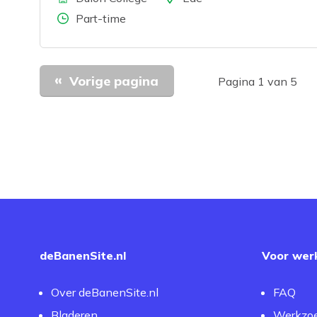
Aantal uren
Part-time
Vorige pagina
Pagina 1 van 5
deBanenSite.nl
Voor wer
Over deBanenSite.nl
FAQ
Bladeren
Werkzo