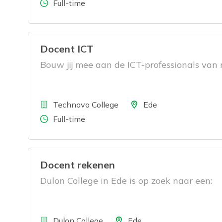
Aantal uren
Full-time
Docent ICT
Bouw jij mee aan de ICT-professionals van
Bedrijf
Locatie
Technova College
Ede
Aantal uren
Full-time
Docent rekenen
Dulon College in Ede is op zoek naar een:
Bedrijf
Locatie
Dulon College
Ede