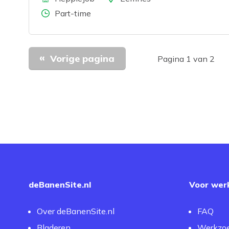
Aantal uren
Part-time
Vorige pagina
Pagina 1 van 2
deBanenSite.nl
Voor wer
Over deBanenSite.nl
FAQ
Bladeren
Werkzo