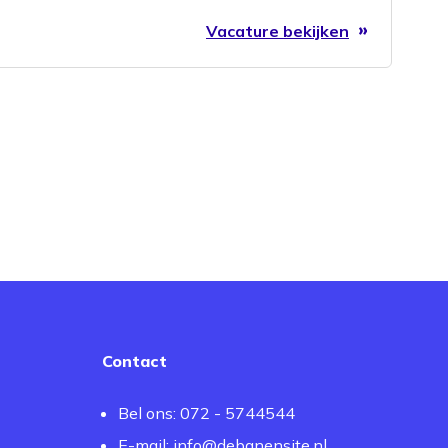
Vacature bekijken
Contact
Bel ons: 072 - 5744544
E-mail:
info@debanensite.nl