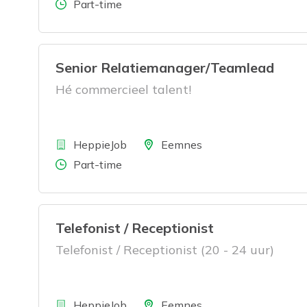
Aantal uren
Part-time
Senior Relatiemanager/Teamlead
Hé commercieel talent!
Bedrijf
Locatie
HeppieJob
Eemnes
Aantal uren
Part-time
Telefonist / Receptionist
Telefonist / Receptionist (20 - 24 uur)
Bedrijf
Locatie
HeppieJob
Eemnes