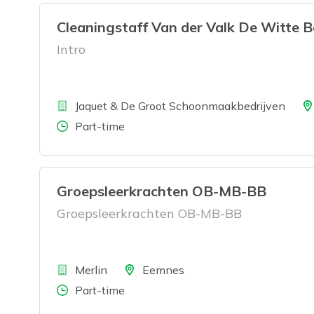
Cleaningstaff Van der Valk De Witte 
Intro
Bedrijf
Loca
Jaquet & De Groot Schoonmaakbedrijven
Aantal uren
Part-time
Groepsleerkrachten OB-MB-BB
Groepsleerkrachten OB-MB-BB
Bedrijf
Locatie
Merlin
Eemnes
Aantal uren
Part-time