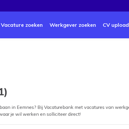
Vacature zoeken
Werkgever zoeken
CV upload
1)
 baan in
Eemnes
? Bij Vacaturebank met vacatures van werkge
aar je wil werken en solliciteer direct!