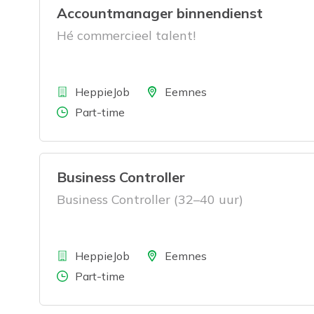
Accountmanager binnendienst
Hé commercieel talent!
Bedrijf
Locatie
HeppieJob
Eemnes
Aantal uren
Part-time
Business Controller
Business Controller (32–40 uur)
Bedrijf
Locatie
HeppieJob
Eemnes
Aantal uren
Part-time