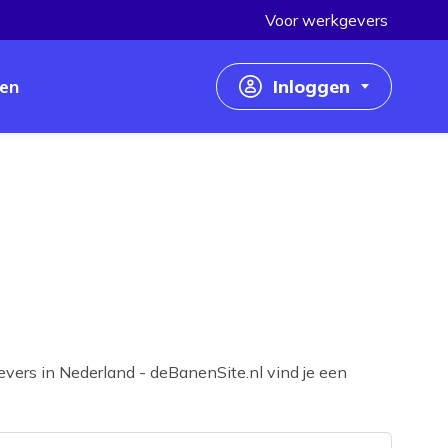
Voor werkgevers
en
Inloggen
Inloggen als werkzoekende
Inloggen als werkgever
vers in Nederland - deBanenSite.nl vind je een