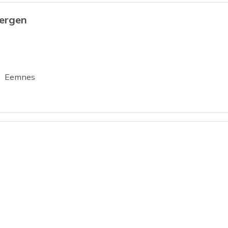
Bergen
tie
Eemnes