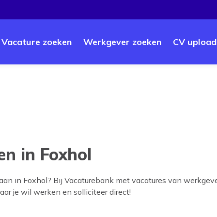
Vacature zoeken
Werkgever zoeken
CV upload
n in Foxhol
baan in
Foxhol
? Bij Vacaturebank met vacatures van werkgever
ar je wil werken en solliciteer direct!