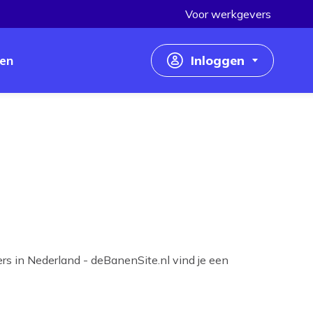
Voor werkgevers
en
Inloggen
Inloggen als werkzoekende
Inloggen als werkgever
s in Nederland - deBanenSite.nl vind je een