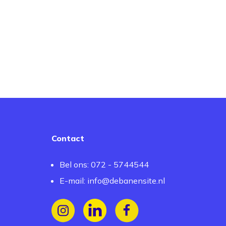
Contact
Bel ons: 072 - 5744544
E-mail:
info@debanensite.nl