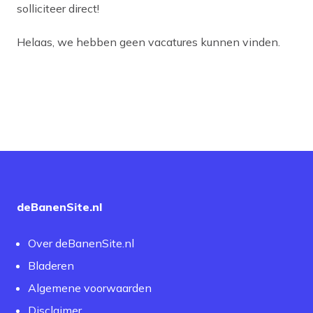
solliciteer direct!
Helaas, we hebben geen vacatures kunnen vinden.
deBanenSite.nl
Over deBanenSite.nl
Bladeren
Algemene voorwaarden
Disclaimer