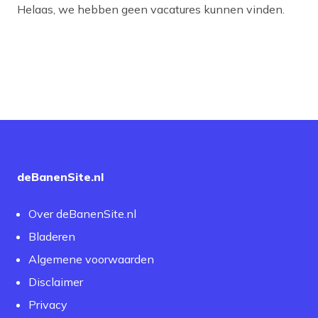
Helaas, we hebben geen vacatures kunnen vinden.
deBanenSite.nl
Over deBanenSite.nl
Bladeren
Algemene voorwaarden
Disclaimer
Privacy