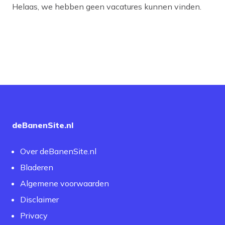
Helaas, we hebben geen vacatures kunnen vinden.
deBanenSite.nl
Over deBanenSite.nl
Bladeren
Algemene voorwaarden
Disclaimer
Privacy