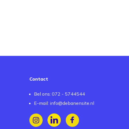
Contact
Bel ons: 072 - 5744544
E-mail:
info@debanensite.nl