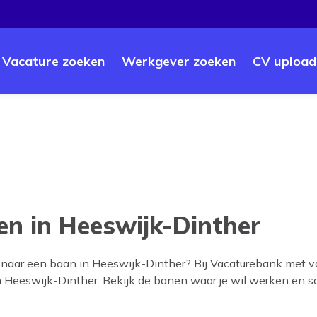
Vacature zoeken
Werkgever zoeken
CV upload
n in Heeswijk-Dinther
 naar een baan in
Heeswijk-Dinther
? Bij Vacaturebank met v
n
Heeswijk-Dinther
. Bekijk de banen waar je wil werken en soll