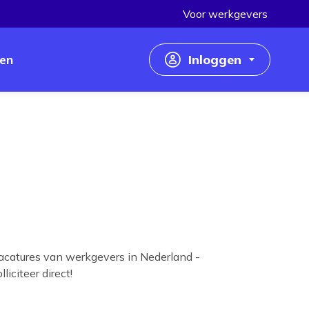
Voor werkgevers
en
Inloggen
Inloggen als werkzoekende
Inloggen als werkgever
acatures van werkgevers in Nederland -
iciteer direct!