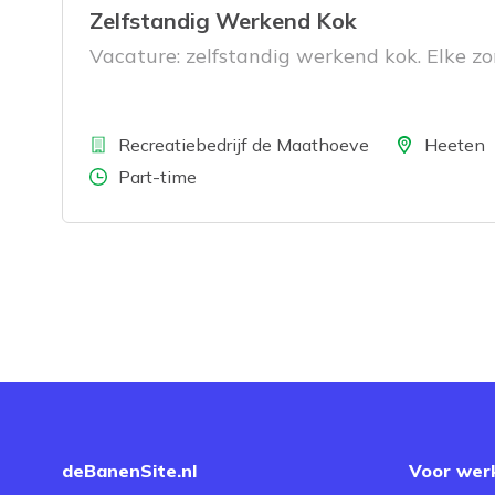
Zelfstandig Werkend Kok
Vacature: zelfstandig werkend kok. Elke zon
Bedrijf
Locatie
Recreatiebedrijf de Maathoeve
Heeten
Aantal uren
Part-time
deBanenSite.nl
Voor wer