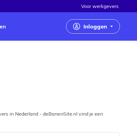
Voor werkgevers
en
Inloggen
Inloggen als werkzoekende
Inloggen als werkgever
ers in Nederland - deBanenSite.nl vind je een