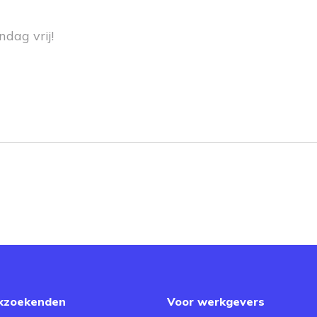
dag vrij!
kzoekenden
Voor werkgevers