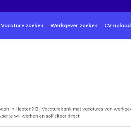
Vacature zoeken
Werkgever zoeken
CV upload
baan in
Heeten
? Bij Vacaturebank met vacatures van werkgev
aar je wil werken en solliciteer direct!