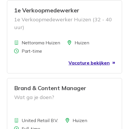
1e Verkoopmedewerker
1e Verkoopmedewerker Huizen (32 - 40
uur)
Bedrijf
Locatie
Nettorama Huizen
Huizen
Aantal uren
Part-time
Vacature bekijken
Brand & Content Manager
Wat ga je doen?
Bedrijf
Locatie
United Retail B.V.
Huizen
Aantal uren
Full-time