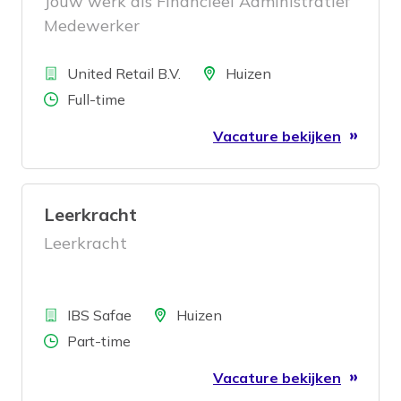
Jouw werk als Financieel Administratief
Medewerker
Bedrijf
Locatie
United Retail B.V.
Huizen
Aantal uren
Full-time
Vacature bekijken
Leerkracht
Leerkracht
Bedrijf
Locatie
IBS Safae
Huizen
Aantal uren
Part-time
Vacature bekijken