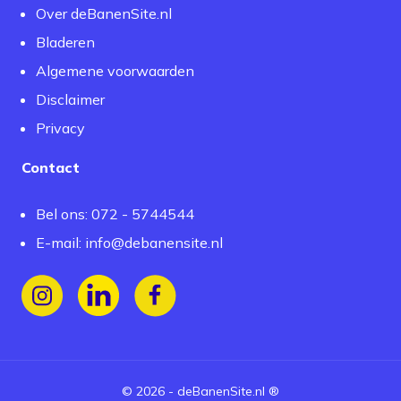
Over deBanenSite.nl
Bladeren
Algemene voorwaarden
Disclaimer
Privacy
Contact
Bel ons: 072 - 5744544
E-mail:
info@debanensite.nl
Volg ons op Instagram
Volg ons op LinkedIn
Volg ons op Facebook
©
2026
-
deBanenSite.nl
®