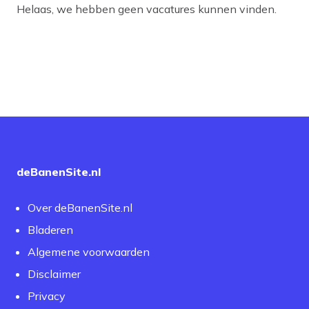
Helaas, we hebben geen vacatures kunnen vinden.
deBanenSite.nl
Over deBanenSite.nl
Bladeren
Algemene voorwaarden
Disclaimer
Privacy