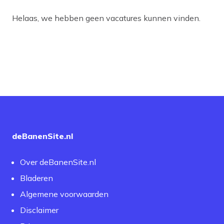
Helaas, we hebben geen vacatures kunnen vinden.
deBanenSite.nl
Over deBanenSite.nl
Bladeren
Algemene voorwaarden
Disclaimer