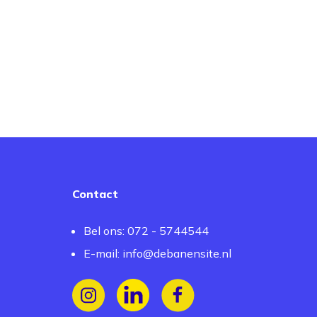
Contact
Bel ons: 072 - 5744544
E-mail:
info@debanensite.nl