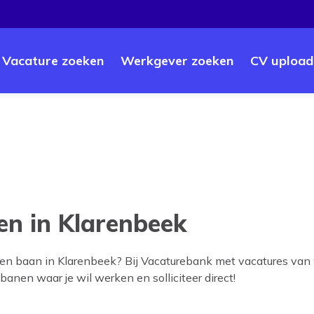
Vacature zoeken
Werkgever zoeken
CV upload
n in Klarenbeek
een baan in
Klarenbeek
? Bij Vacaturebank met vacatures van 
 banen waar je wil werken en solliciteer direct!