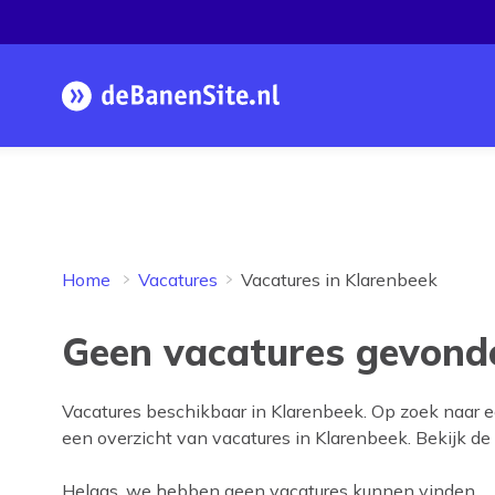
Homepage
Home
Vacatures
Vacatures in Klarenbeek
Geen vacatures gevonde
Vacatures beschikbaar in
Klarenbeek
. Op zoek naar 
een overzicht van vacatures in
Klarenbeek
. Bekijk de
Helaas, we hebben geen vacatures kunnen vinden.