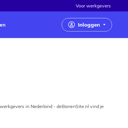
Voor werkgevers
en
Inloggen
Inloggen als werkzoekende
Inloggen als werkgever
werkgevers in Nederland - deBanenSite.nl vind je