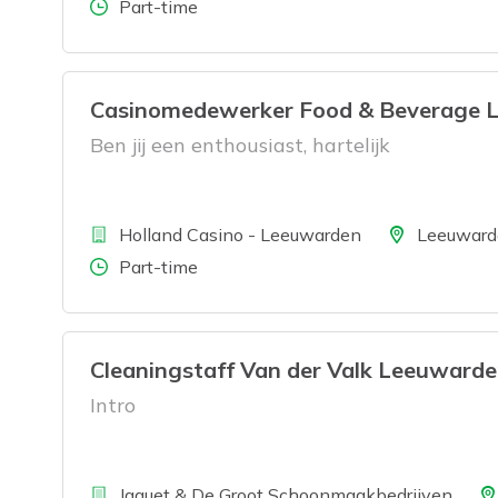
Aantal uren
Part-time
Casinomedewerker Food & Beverage 
Ben jij een enthousiast, hartelijk
Bedrijf
Locatie
Holland Casino - Leeuwarden
Leeuward
Aantal uren
Part-time
Cleaningstaff Van der Valk Leeuward
Intro
Bedrijf
Loca
Jaquet & De Groot Schoonmaakbedrijven