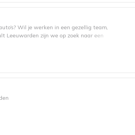
uto’s? Wil je werken in een gezellig team,
lt Leeuwarden zijn we op zoek naar een
oor zorgt dat onze auto’s en showroom er
rden