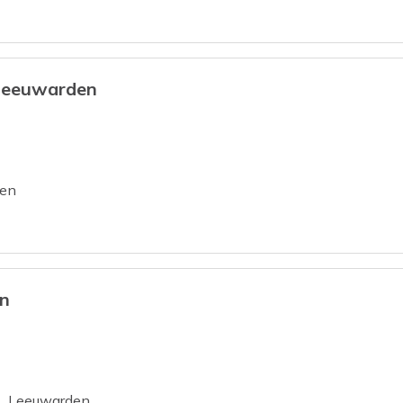
Leeuwarden
en
en
tie
Leeuwarden