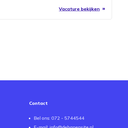
Vacature bekijken
Contact
Bel ons: 072 - 5744544
E-mail:
info@debanensite.nl