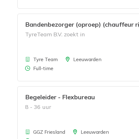
Bandenbezorger (oproep) (chauffeur ri
TyreTeam B.V. zoekt in
Bedrijf
Locatie
Tyre Team
Leeuwarden
Aantal uren
Full-time
Begeleider - Flexbureau
8 - 36 uur
Bedrijf
Locatie
GGZ Friesland
Leeuwarden