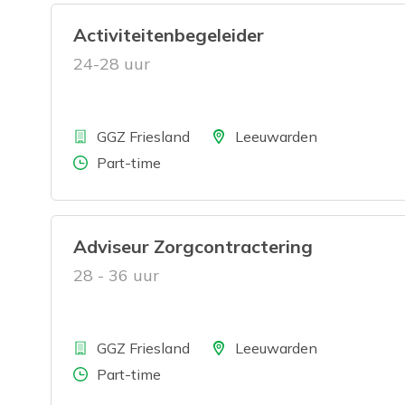
Activiteitenbegeleider
24-28 uur
Bedrijf
Locatie
GGZ Friesland
Leeuwarden
Aantal uren
Part-time
Adviseur Zorgcontractering
28 - 36 uur
Bedrijf
Locatie
GGZ Friesland
Leeuwarden
Aantal uren
Part-time