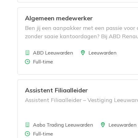
Algemeen medewerker
Ben jij een aanpakker met een passie voor a
zonder saaie kantoordagen? Bij ABD Renau
enthousiaste Algemeen Medewerker die erv
Bedrijf
tiptop uitzien.
Locatie
ABD Leeuwarden
Leeuwarden
Aantal uren
Full-time
Assistent Filiaalleider
Assistent Filiaalleider – Vestiging Leeuwa
Bedrijf
Locatie
Aabo Trading Leeuwarden
Leeuwarden
Aantal uren
Full-time