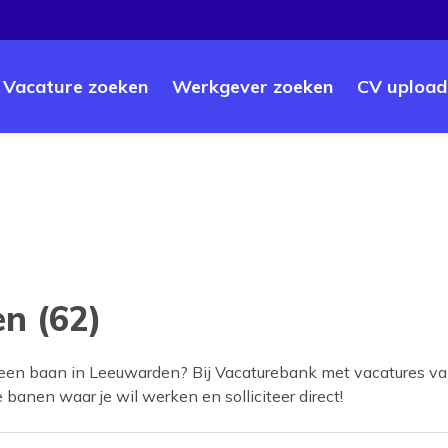
Vacature zoeken
Werkgever zoeken
CV upload
n (62)
 een baan in
Leeuwarden
? Bij Vacaturebank met vacatures va
e banen waar je wil werken en solliciteer direct!