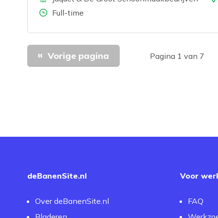
Aantal uren
Full-time
Vorige pagina
Pagina 1 van 7
deBanenSite.nl
Voor wer
Over deBanenSite.nl
FAQ
Bladeren
Werkzo