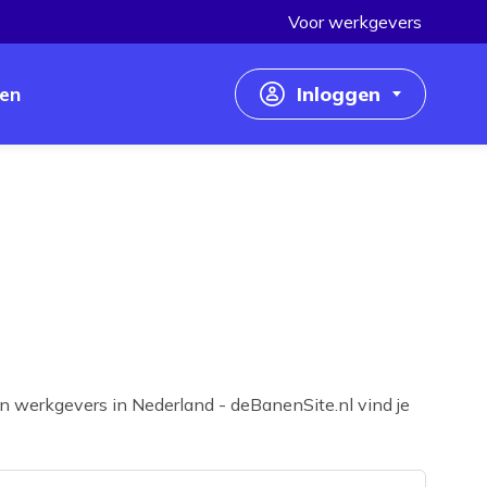
Voor werkgevers
en
Inloggen
Inloggen als werkzoekende
Inloggen als werkgever
n werkgevers in Nederland - deBanenSite.nl vind je