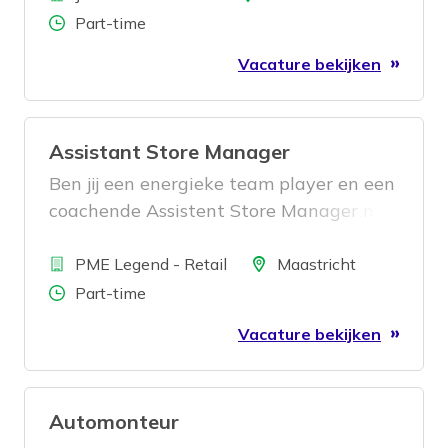
Aantal uren
Part-time
Vacature bekijken
Assistant Store Manager
Ben jij een energieke team player en een
coachende Assistent Store Manager met
retail ervaring? Dan zoeken wij jou!
Bedrijf
Locatie
PME Legend - Retail
Maastricht
Aantal uren
Part-time
Vacature bekijken
Automonteur