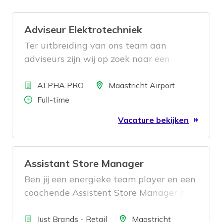
Adviseur Elektrotechniek
Ter uitbreiding van ons team aan
adviseurs zijn wij op zoek naar een
(Senior) Adviseur Elektrotechniek. Je
Bedrijf
komt terecht bij een technisch gedreven
Locatie
ALPHA PRO
Maastricht Airport
organisatie waar kwaliteit, korte lijnen
Aantal uren
Full-time
en samenwerking centraal staan.
Vacature bekijken
Assistant Store Manager
Ben jij een energieke team player en een
coachende Assistent Store Manager met
retail ervaring? Dan zoeken wij jou!
Bedrijf
Locatie
Just Brands - Retail
Maastricht