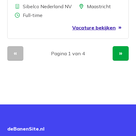
Bedrijf
Locatie
Sibelco Nederland NV
Maastricht
Aantal uren
Full-time
Vacature bekijken
Pagina 1 van 4
Vorige pagina
Volge
deBanenSite.nl