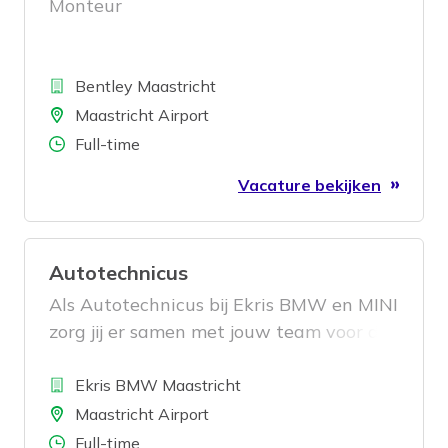
Monteur
Bedrijf
Bentley Maastricht
Locatie
Maastricht Airport
Aantal uren
Full-time
Vacature bekijken
Autotechnicus
Als Autotechnicus bij Ekris BMW en MINI
zorg jij er samen met jouw team voor dat
er een uitstekende prestatie wordt
Bedrijf
neergezet op het gebied van onderhoud,
Ekris BMW Maastricht
reparatie, diagnose stellen en service
Locatie
Maastricht Airport
verlenen aan de klant. Daarvoor wordt jij
Aantal uren
Full-time