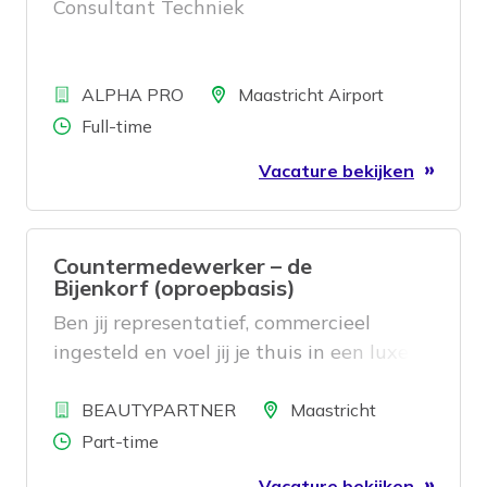
Consultant Techniek
Bedrijf
Locatie
ALPHA PRO
Maastricht Airport
Aantal uren
Full-time
Vacature bekijken
Countermedewerker – de
Bijenkorf (oproepbasis)
Ben jij representatief, commercieel
ingesteld en voel jij je thuis in een luxe
retailomgeving? Voor verschillende A-
Bedrijf
merken in de cosmetica zoeken wij
Locatie
BEAUTYPARTNER
Maastricht
enthousiaste countermedewerkers op
Aantal uren
Part-time
oproepbasis voor de Bijenkorf-filialen in
Vacature bekijken