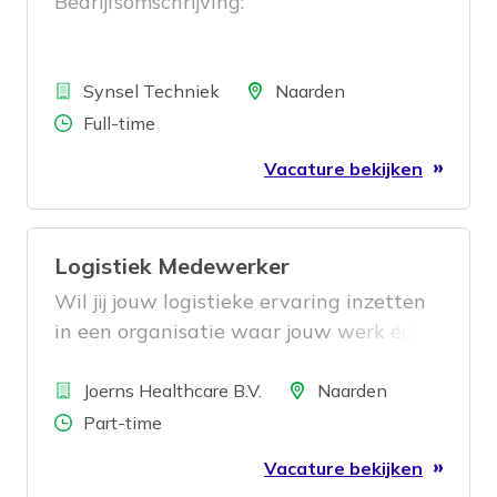
Bedrijfsomschrijving:
Bedrijf
Locatie
Synsel Techniek
Naarden
Aantal uren
Full-time
Vacature bekijken
Logistiek Medewerker
Wil jij jouw logistieke ervaring inzetten
in een organisatie waar jouw werk écht
het verschil maakt?
Bedrijf
Locatie
Joerns Healthcare B.V.
Naarden
Aantal uren
Part-time
Vacature bekijken