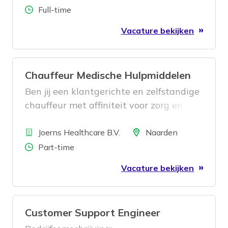
Aantal uren
Full-time
Vacature bekijken
Chauffeur Medische Hulpmiddelen
Ben jij een klantgerichte en zelfstandige
chauffeur met affiniteit voor zorg en
logistiek? Vind je het prettig om
Bedrijf
onderweg te zijn, werk je nauwkeurig en
Locatie
Joerns Healthcare B.V.
Naarden
haal je voldoening uit het helpen van
Aantal uren
Part-time
mensen? Dan zijn we bij Joerns
Vacature bekijken
Healthcare op zoek naar jou!
Customer Support Engineer