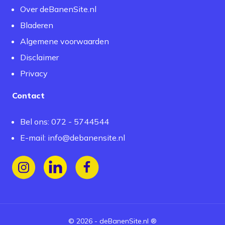
Over deBanenSite.nl
Bladeren
Algemene voorwaarden
Disclaimer
Privacy
Contact
Bel ons: 072 - 5744544
E-mail:
info@debanensite.nl
Volg ons op Instagram
Volg ons op LinkedIn
Volg ons op Facebook
©
2026
-
deBanenSite.nl
®