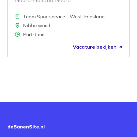
Noord-Holland Noord
Bedrijf
Team Sportservice - West-Friesland
Locatie
Nibbixwoud
Aantal uren
Part-time
Vacature bekijken
deBanenSite.nl