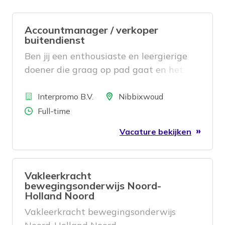
Accountmanager / verkoper
buitendienst
Ben jij een enthousiaste en leergierige
doener die graag op pad gaat en het
leuk vindt om mensen te overtuigen?
Bedrijf
Hou je van afwisseling, ben je accuraat
Locatie
Interpromo B.V.
Nibbixwoud
en altijd in voor een gezellige werksfeer?
Aantal uren
Full-time
Dan zijn wij op zoek naar jou!
Vacature bekijken
Vakleerkracht
bewegingsonderwijs Noord-
Holland Noord
Vakleerkracht bewegingsonderwijs