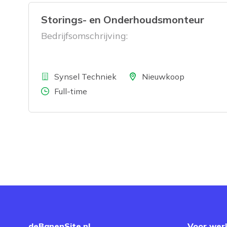
Storings- en Onderhoudsmonteur
Bedrijfsomschrijving:
Bedrijf
Locatie
Synsel Techniek
Nieuwkoop
Aantal uren
Full-time
deBanenSite.nl
Voor wer