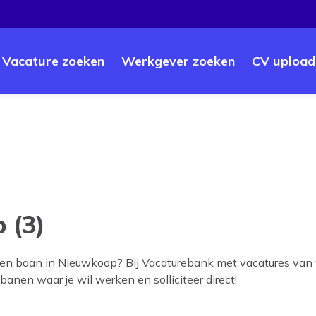
Vacature zoeken
Werkgever zoeken
CV upload
 (3)
een baan in
Nieuwkoop
? Bij Vacaturebank met vacatures van 
 banen waar je wil werken en solliciteer direct!