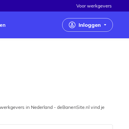
Voor werkgevers
en
Inloggen
Inloggen als werkzoekende
Inloggen als werkgever
werkgevers in Nederland - deBanenSite.nl vind je