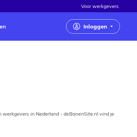
Voor werkgevers
en
Inloggen
Inloggen als werkzoekende
Inloggen als werkgever
n werkgevers in Nederland - deBanenSite.nl vind je