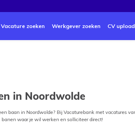
Vacature zoeken
Werkgever zoeken
CV upload
en in Noordwolde
 een baan in
Noordwolde
? Bij Vacaturebank met vacatures va
e banen waar je wil werken en solliciteer direct!