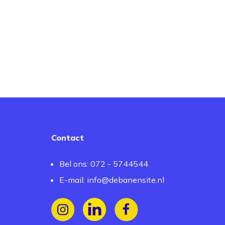
Contact
Bel ons: 072 - 5744544
E-mail:
info@debanensite.nl