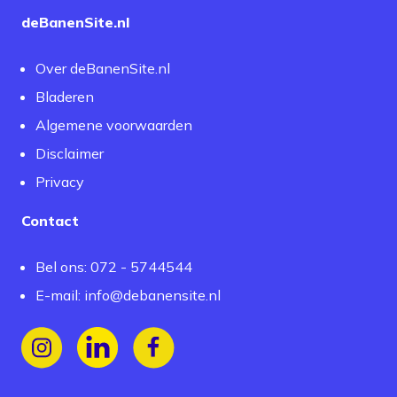
deBanenSite.nl
Over deBanenSite.nl
Bladeren
Algemene voorwaarden
Disclaimer
Privacy
Contact
Bel ons: 072 - 5744544
E-mail:
info@debanensite.nl
Volg ons op Instagram
Volg ons op LinkedIn
Volg ons op Facebook