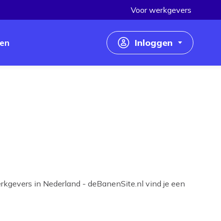
Voor werkgevers
en
Inloggen
Inloggen als werkzoekende
Inloggen als werkgever
rkgevers in Nederland - deBanenSite.nl vind je een