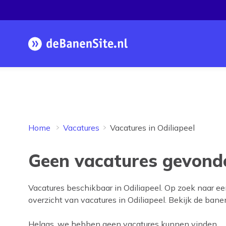
Homepage
Home
Vacatures
Vacatures in Odiliapeel
Geen vacatures gevonde
Vacatures beschikbaar in
Odiliapeel
. Op zoek naar e
overzicht van vacatures in
Odiliapeel
. Bekijk de banen
Helaas, we hebben geen vacatures kunnen vinden.