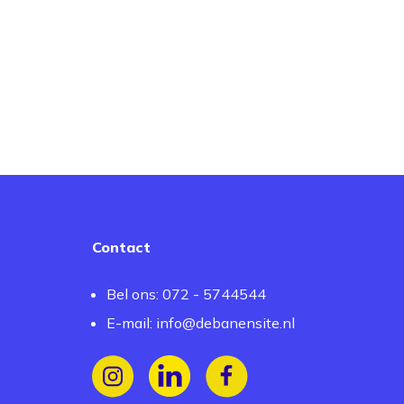
Contact
Bel ons: 072 - 5744544
E-mail:
info@debanensite.nl