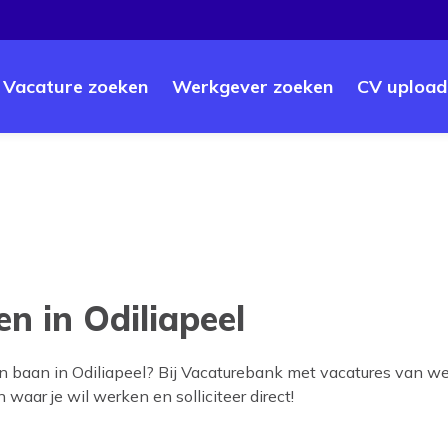
Vacature zoeken
Werkgever zoeken
CV upload
n in Odiliapeel
en baan in
Odiliapeel
? Bij Vacaturebank met vacatures van we
 waar je wil werken en solliciteer direct!