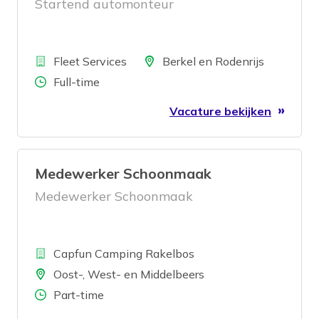
Startend automonteur
Bedrijf
Locatie
Fleet Services
Berkel en Rodenrijs
Aantal uren
Full-time
Vacature bekijken
Medewerker Schoonmaak
Medewerker Schoonmaak
Bedrijf
Capfun Camping Rakelbos
Locatie
Oost-, West- en Middelbeers
Aantal uren
Part-time