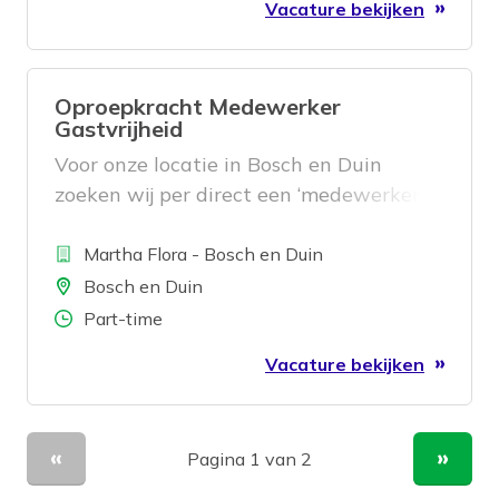
Vacature bekijken
Oproepkracht Medewerker
Gastvrijheid
Voor onze locatie in Bosch en Duin
zoeken wij per direct een ‘medewerker
gastvrijheid’ (oproepkracht).
Bedrijf
Martha Flora - Bosch en Duin
Locatie
Bosch en Duin
Aantal uren
Part-time
Vacature bekijken
Pagina 1 van 2
Vorige pagina
Volge