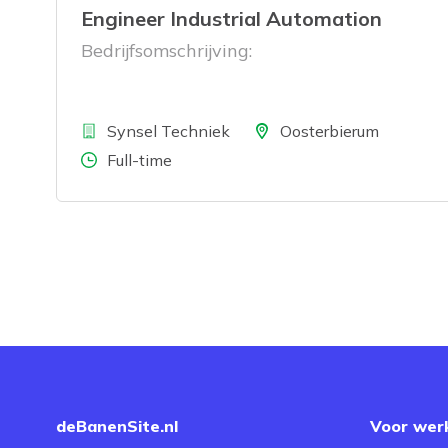
Engineer Industrial Automation
Bedrijfsomschrijving:
Bedrijf
Locatie
Synsel Techniek
Oosterbierum
Aantal uren
Full-time
deBanenSite.nl
Voor wer