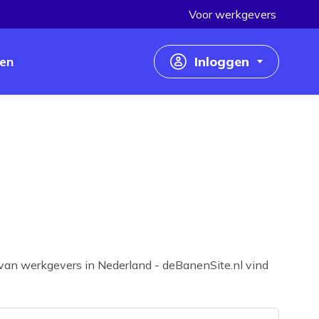
Voor werkgevers
en
Inloggen
Inloggen als werkzoekende
Inloggen als werkgever
 van werkgevers in Nederland - deBanenSite.nl vind