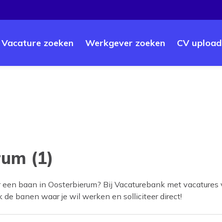
Vacature zoeken
Werkgever zoeken
CV upload
rum (1)
r een baan in
Oosterbierum
? Bij Vacaturebank met vacatures
jk de banen waar je wil werken en solliciteer direct!