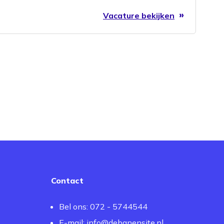
Vacature bekijken
Contact
Bel ons: 072 - 5744544
E-mail:
info@debanensite.nl