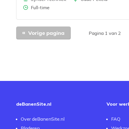
Aantal uren
Full-time
Vorige pagina
Pagina 1 van 2
deBanenSite.nl
Voor wer
Over deBanenSite.nl
FAQ
Bladeren
Werkzo