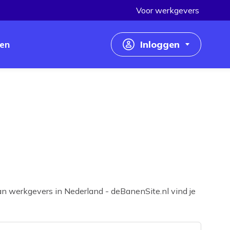
Voor werkgevers
en
Inloggen
Inloggen als werkzoekende
Inloggen als werkgever
an werkgevers in Nederland - deBanenSite.nl vind je