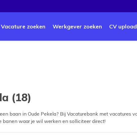
Vacature zoeken
Werkgever zoeken
CV upload
la (18)
 een baan in
Oude Pekela
? Bij Vacaturebank met vacatures v
de banen waar je wil werken en solliciteer direct!