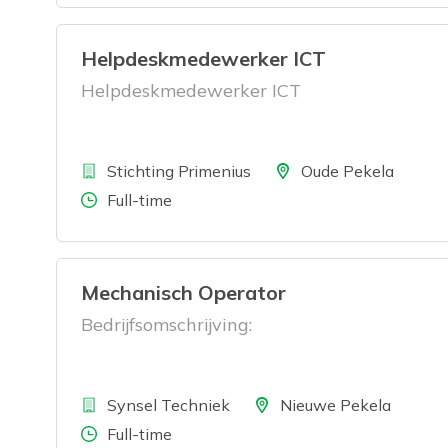
Helpdeskmedewerker ICT
Helpdeskmedewerker ICT
Bedrijf
Locatie
Stichting Primenius
Oude Pekela
Aantal uren
Full-time
Mechanisch Operator
Bedrijfsomschrijving:
Bedrijf
Locatie
Synsel Techniek
Nieuwe Pekela
Aantal uren
Full-time