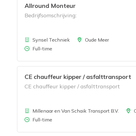
Allround Monteur
Bedrijfsomschrijving:
Bedrijf
Locatie
Synsel Techniek
Oude Meer
Aantal uren
Full-time
CE chauffeur kipper / asfalttransport
CE chauffeur kipper / asfalttransport
Bedrijf
Locati
Millenaar en Van Schaik Transport B.V.
Aantal uren
Full-time