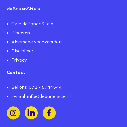
deBanenSite.nl
Over deBanenSite.nl
Bladeren
Algemene voorwaarden
Disclaimer
Privacy
Contact
Bel ons: 072 - 5744544
E-mail:
info@debanensite.nl
Volg ons op Instagram
Volg ons op LinkedIn
Volg ons op Facebook