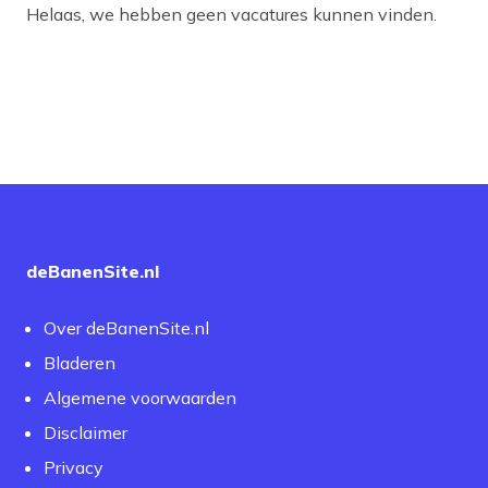
Helaas, we hebben geen vacatures kunnen vinden.
deBanenSite.nl
Over deBanenSite.nl
Bladeren
Algemene voorwaarden
Disclaimer
Privacy