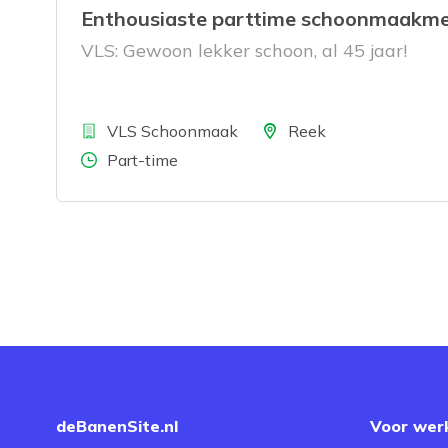
Enthousiaste parttime schoonmaakm
VLS: Gewoon lekker schoon, al 45 jaar!
Bedrijf
Locatie
VLS Schoonmaak
Reek
Aantal uren
Part-time
deBanenSite.nl
Voor wer