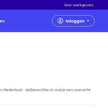
Voor werkgevers
en
Inloggen
Inloggen als werkzoekende
Inloggen als werkgever
n Nederland - deBanenSite.nl vind je een overzicht