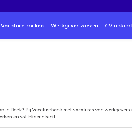
Vacature zoeken
Werkgever zoeken
CV upload
an in
Reek
? Bij Vacaturebank met vacatures van werkgevers i
rken en solliciteer direct!