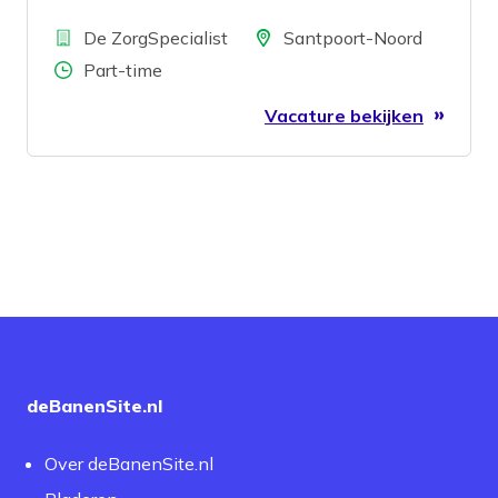
Bedrijf
Locatie
De ZorgSpecialist
Santpoort-Noord
Aantal uren
Part-time
Vacature bekijken
deBanenSite.nl
Over deBanenSite.nl